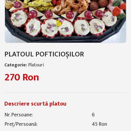
PLATOUL POFTICIOȘILOR
Categorie:
Platouri
Regular price
270 Ron
Descriere scurtă platou
Nr. Persoane:
6
Preț/Persoană:
45 Ron