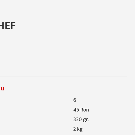
HEF
rice
ou
6
45 Ron
330 gr.
2 kg