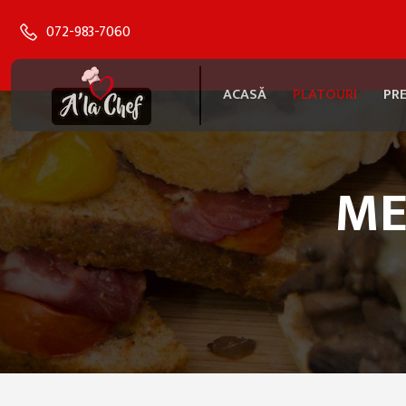
072-983-7060
ACASĂ
PLATOURI
PR
ME