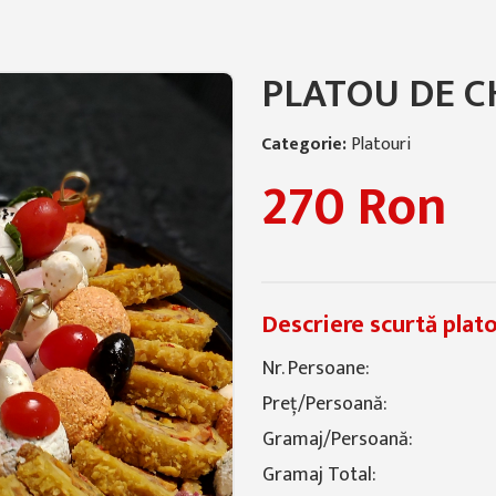
PLATOU DE C
Categorie:
Platouri
Regular p
270 Ron
Descriere scurtă plat
Nr. Persoane:
Preț/Persoană:
Gramaj/Persoană:
Gramaj Total: